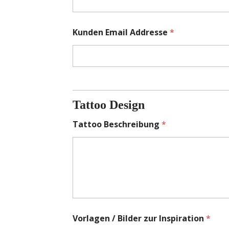
Kunden Email Addresse
*
G
e
w
Tattoo Design
ü
n
Tattoo Beschreibung
*
s
c
h
t
e
r
L
a
y
o
Vorlagen / Bilder zur Inspiration
*
u